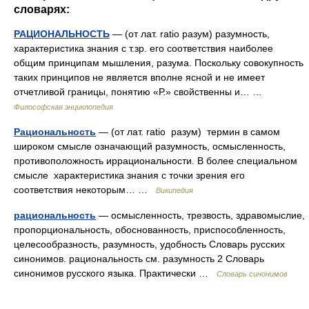
словарях:
РАЦИОНАЛЬНОСТЬ
— (от лат. ratio разум) разумность,
характеристика знания с т.зр. его соответствия наиболее
общим принципам мышления, разума. Поскольку совокупность
таких принципов не является вполне ясной и не имеет
отчетливой границы, понятию «Р.» свойственны и… …
Философская энциклопедия
Рациональность
— (от лат. ratio разум) термин в самом
широком смысле означающий разумность, осмысленность,
противоположность иррациональности. В более специальном
смысле характеристика знания с точки зрения его
соответствия некоторым… …
Википедия
рациональность
— осмысленность, трезвость, здравомыслие,
пропорциональность, обоснованность, приспособленность,
целесообразность, разумность, удобность Словарь русских
синонимов. рациональность см. разумность 2 Словарь
синонимов русского языка. Практически …
Словарь синонимов