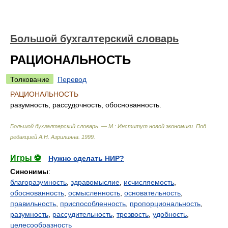
Большой бухгалтерский словарь
РАЦИОНАЛЬНОСТЬ
Толкование
Перевод
РАЦИОНАЛЬНОСТЬ
разумность, рассудочность, обоснованность.
Большой бухгалтерский словарь. — М.: Институт новой экономики
.
Под
редакцией А.Н. Азрилияна
.
1999
.
Игры ⚽
Нужно сделать НИР?
Синонимы
:
благоразумность
,
здравомыслие
,
исчисляемость
,
обоснованность
,
осмысленность
,
основательность
,
правильность
,
приспособленность
,
пропорциональность
,
разумность
,
рассудительность
,
трезвость
,
удобность
,
целесообразность